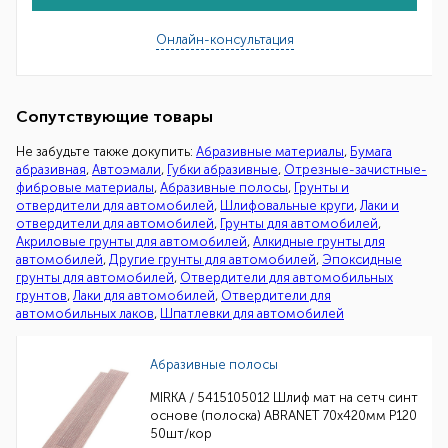
Онлайн-консультация
Сопутствующие товары
Не забудьте также докупить:
Абразивные материалы
,
Бумага
абразивная
,
Автоэмали
,
Губки абразивные
,
Отрезные-зачистные-
фибровые материалы
,
Абразивные полосы
,
Грунты и
отвердители для автомобилей
,
Шлифовальные круги
,
Лаки и
отвердители для автомобилей
,
Грунты для автомобилей
,
Акриловые грунты для автомобилей
,
Алкидные грунты для
автомобилей
,
Другие грунты для автомобилей
,
Эпоксидные
грунты для автомобилей
,
Отвердители для автомобильных
грунтов
,
Лаки для автомобилей
,
Отвердители для
автомобильных лаков
,
Шпатлевки для автомобилей
Абразивные полосы
MIRKA / 5415105012 Шлиф мат на сетч синт
основе (полоска) ABRANET 70x420мм Р120
50шт/кор