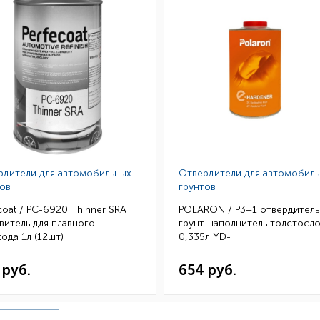
рдители для автомобильных
Отвердители для автомобил
ов
грунтов
coat / PC-6920 Thinner SRA
POLARON / P3+1 отвердитель 
витель для плавного
грунт-наполнитель толстосл
ода 1л (12шт)
0,335л YD-
EHASD00033600/81000335(6
 руб.
654 руб.