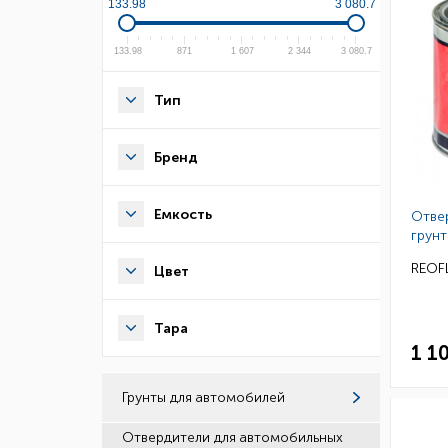
133.98
3 080.7
133.98
871
1 607
2 344
3 080.7
Тип
Бренд
Емкость
Отве
грунт
REOFL
Цвет
Тара
1 1
Грунты для автомобилей
Отвердители для автомобильных