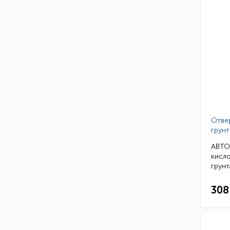
Отве
грунт
АВТО
кисл
грунта
308