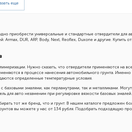
азать еще
дно приобрести универсальные и стандартные отвердители для ав
Armax, DUR, ARP, Body, Next, Reoflex, Duxone и другие. Купить о
в
имеризации. Нужно сказать, что отвердители применяются на вс
рименяются в процессе нанесения автомобильного грунта. Именно
даются определенные температурные условия.
 базовыми эмалями, как перламутрами, так и металликами. Могут 
ь для авто незаменим при регулировке вязкости базовых эмалей.
ирать тот же бренд, что и грунт. В нашем каталоге предложен 
грунтов вы можете у нас от 134 рубля. Подобрать подходящую пр