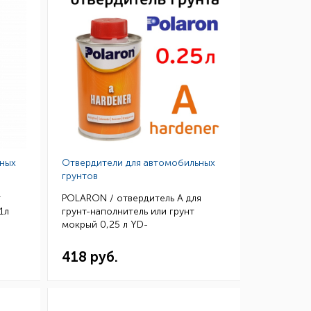
ьных
Отвердители для автомобильных
грунтов
r
POLARON / отвердитель A для
1л
грунт-наполнитель или грунт
мокрый 0,25 л YD-
AHASD00025600 / 80000250(6)
418 руб.