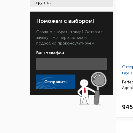
грунтов
Поможем с выбором!
Сложно выбрать товар? Оставьте
заявку - мы перезвоним и
подробно проконсультируем!
Ваш телефон
Отве
грунт
Отправить
Perfe
Agent
945