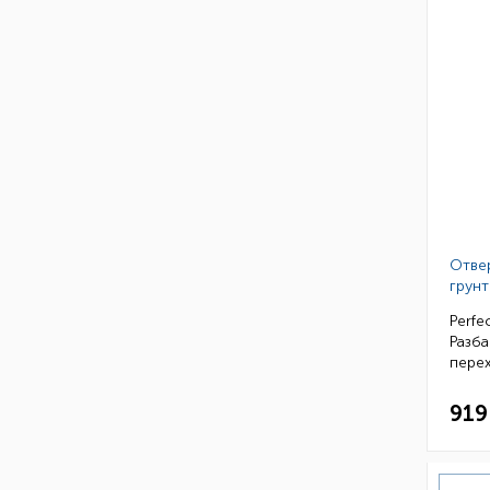
Отве
грунт
Perfe
Разба
перех
919