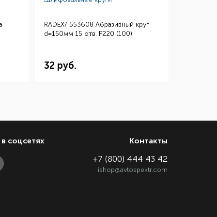
а
RADEX/ 553608 Абразивный круг
3M/ 0260
d=150мм 15 отв. Р220 (100)
Микротонк
115*140 (
32 руб.
144 ру
в соцсетях
Контакты
+7 (800) 444 43 42
ishop@avtospektr.com