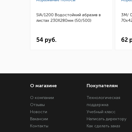
бразив в
SIA/1200 Водостойкий абразив в
3M/ 
50)
листах 230Х280мм (50/500)
70х42
54 руб.
62 
О магазине
Покупателям
О компании
Технологическая
Отзывы
поддержка
Новости
Учебный класс
Вакансии
Написать директору
Контакты
Как сделать заказ